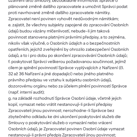
uzavření této Smlouvy, bezodkladně informovat Správce o
plánované změně dalšího zpracovatele a umožnit Správci podat
proti navrhované změně dalšího zpracovatele námitky.
Zpracovatel není povinen vyhovět nedůvodným námitkám;
e. zajistit, že všechny subjekty zapojené do zpracování Osobních
údajů budou vázány mlčenlivostí, nebude-li jim taková
povinnost stanovena platnými právními předpisy, a to zejména,
nikoliv však výlučně, o Osobních údajích a o bezpečnostních
opatřeních, jejichž zveřejnění by ohrozilo zabezpečení Osobních
údajů, a to i pro dobu po skončení zpracovávání Osobních údajů;
f. poskytovat Správci veškerou požadovanou součinnost, jejímž
cílem je splnění povinností Správce vyplývajících z Nařízení (čl.
32 až 36 Nařízení a jiné dopadající) nebo jiného platného
právního předpisu ve vztahu k subjektu osobních údajů,
dozorovému orgánu nebo za účelem plnění povinností Správce
(např. interní audit);
g. na základě rozhodnutí Správce Osobní údaje, včetně jejich
kopií, vymazat nebo vrátit nestanovují-li právní předpisy
Zpracovateli jinou povinnost; nerozhodne-li Správce bez
zbytečného odkladu ke dni ukončení poskytování služeb dle
Smlouvy o poskytování služeb o vymazání nebo vrácení
Osobních údajů, je Zpracovatel povinen Osobní údaje vymazat
nestanovuji-li právní předpis Zpracovateli jinou povinnost;