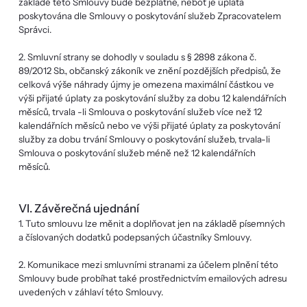
základě této Smlouvy bude bezplatné, neboť je úplata
poskytována dle Smlouvy o poskytování služeb Zpracovatelem
Správci.
2. Smluvní strany se dohodly v souladu s § 2898 zákona č.
89/2012 Sb., občanský zákoník ve znění pozdějších předpisů, že
celková výše náhrady újmy je omezena maximální částkou ve
výši přijaté úplaty za poskytování služby za dobu 12 kalendářních
měsíců, trvala -li Smlouva o poskytování služeb více než 12
kalendářních měsíců nebo ve výši přijaté úplaty za poskytování
služby za dobu trvání Smlouvy o poskytování služeb, trvala-li
Smlouva o poskytování služeb méně než 12 kalendářních
měsíců.
VI. Závěrečná ujednání
1. Tuto smlouvu lze měnit a doplňovat jen na základě písemných
a číslovaných dodatků podepsaných účastníky Smlouvy.
2. Komunikace mezi smluvními stranami za účelem plnění této
Smlouvy bude probíhat také prostřednictvím emailových adresu
uvedených v záhlaví této Smlouvy.