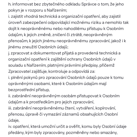
h. informovat bez zbytečného odkladu Správce o tom, že jeho
pokyn je v rozporu s Nařízením;
i. zajistit vhodná technická a organizační opatření, aby zajistil
úroveň zabezpečení odpovídající možnému riziku a nemohlo tak
dojít k neoprávněnému nebo nahodilému přístupu k Osobním
údajům, k jejich změně, zničení či ztrátě, neoprávněným
přenosům, k jejich jinému neoprávněnému zpracování, jakož i k
jinému zneužití Osobních údajů;
j. zpracovat a dokumentovat přijatá a provedená technická a
organizační opatření k zajištění ochrany Osobních údajů v
souladu s Nařízením, platnými právními předpisy, přičemž
Zpracovatel zajišťuje, kontroluje a odpovídá za:
i. plnění pokynů pro zpracování Osobních údajů pouze k tomu
oprávněnými osobami, které k Osobním údajům mají
bezprostřední přístup,
ii. zabránění neoprávněným osobám přistupovat k Osobním
údajům a k prostředkům pro jejich zpracování,
iii. zabránění neoprávněnému čtení, vytváření, kopírování,
přenosu, úpravě či vymazání záznamů obsahujících Osobní
údaje,
iv. opatření, která umožní určit a ověřit, komu byly Osobní údaje
předány, kým byly zpracovány, pozměněny nebo smazány,